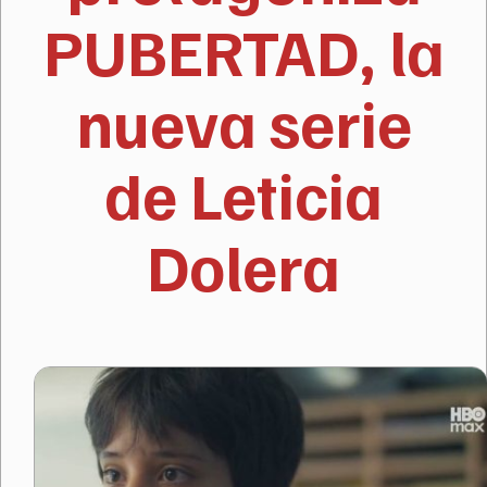
PUBERTAD, la
nueva serie
de Leticia
Dolera