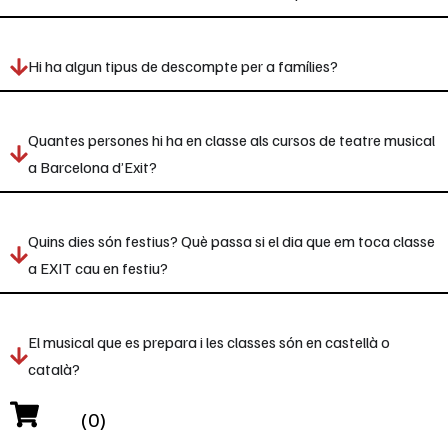
Hi ha algun tipus de descompte per a famílies?
Quantes persones hi ha en classe als cursos de teatre musical
a Barcelona d’Exit?
Quins dies són festius? Què passa si el dia que em toca classe
a EXIT cau en festiu?
El musical que es prepara i les classes són en castellà o
català?
(0)
Es pot fer una classe de prova?