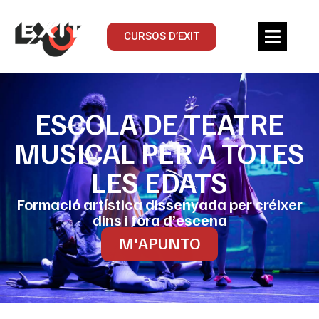
CURSOS D’EXIT
ESCOLA DE TEATRE
MUSICAL PER A TOTES
LES EDATS
Formació artística dissenyada per créixer
dins i fora d’escena
M'APUNTO