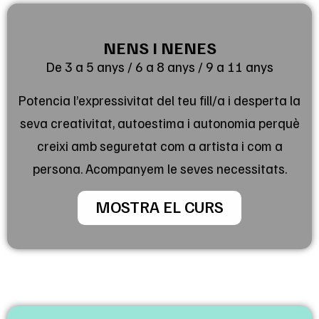
NENS I NENES
De 3 a 5 anys / 6 a 8 anys / 9 a 11 anys
Potencia l’expressivitat del teu fill/a i desperta la
seva creativitat, autoestima i autonomia perquè
creixi amb seguretat com a artista i com a
persona. Acompanyem le seves necessitats.
MOSTRA EL CURS