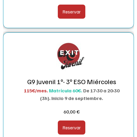
Reservar
G9 Juvenil 1º- 3º ESO Miércoles
115€/mes.
Matrícula 60€.
De 17:30 a 20:30
(3h). I
nicio 9 de septiembre.
60,00
€
Reservar