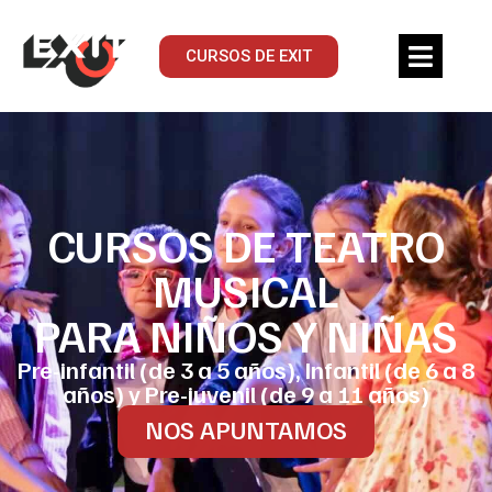
CURSOS DE EXIT
CURSOS DE TEATRO
MUSICAL
PARA NIÑOS Y NIÑAS
Pre-infantil (de 3 a 5 años), Infantil (de 6 a 8
años) y Pre-juvenil (de 9 a 11 años)
NOS APUNTAMOS