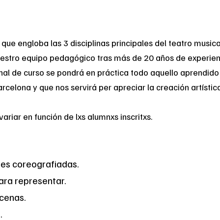
ue engloba las 3 disciplinas principales del teatro musical:
stro equipo pedagógico tras más de 20 años de experienci
inal de curso se pondrá en práctica todo aquello aprendido
celona y que nos servirá per apreciar la creación artística
riar en función de lxs alumnxs inscritxs.
nes coreografiadas.
ara representar.
scenas.
.